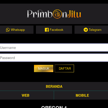
Whatsapp
Facebook
Telegram
DAFTAR
BERANDA
WEB
MOBILE
OREGON 4